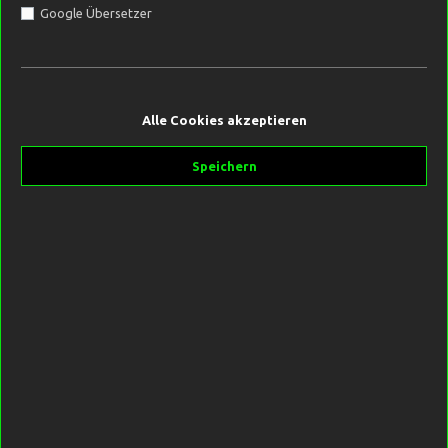
Google Übersetzer
%
15,59 €*
19,49 €*
(20.01% gespart)
Alle Cookies akzeptieren
Inhalt:
3 Kilogramm
(5,20 €* / 1 Kilogramm)
Preise inkl. MwSt. zzgl. Versandkosten
Speichern
Sofort verfügbar, Lieferzeit 2-5 Tage
Inhalt
3 kg
10 kg
20 kg
In den Warenkorb
Produktnummer:
SW10245.1
Hersteller:
Black Label Baits