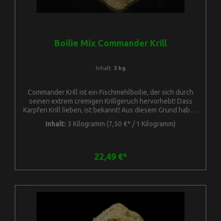
Boilie Mix Commander Krill
Inhalt:
3 kg
Commander Krill ist ein Fischmehlboilie, der sich durch
seinen extrem cremigen Krillgeruch hervorhebt! Dass
Karpfen Krill lieben, ist bekannt! Aus diesem Grund haben
wir lange daran gearbeitet, das Maximum an Krillmehl in
Inhalt:
3 Kilogramm
(7,50 €* / 1 Kilogramm)
diesem Boilie zu verarbeiten! Dieser Ganzjahresköder
kann bei jeder Wassertemperatur gefischt werden und
eignet sich besonders für den Aufbau von
Langzeitfutterplätzen. Egal in welcher Jahreszeit, dieser
22,49 €*
Boilie hat in der Testphase unglaublich viel Fisch
gebracht! Nicht nur unsere Testangler sind von diesem
Boilie überzeugt, auch eure Resonanz spricht dafür, dass
dieser Boilie auf keinem Futterplatz fehlen sollte! Unsere
Boilie Mixe wurden so abgestimmt, dass ihr sie ohne
Probleme zu Hause abrollen könnt. Unsere Mixe
enthalten einen gewissen Anteil an Bindungsstoffen (Egg