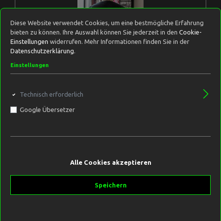
Diese Website verwendet Cookies, um eine bestmögliche Erfahrung
bieten zu können. Ihre Auswahl können Sie jederzeit in den
Cookie-
Einstellungen
widerrufen. Mehr Informationen finden Sie in der
Datenschutzerklärung
.
Einstellungen
Technisch erforderlich
"HATE PEOPLE LOVE CARPS" Shirt
Google Übersetzer
Kleidergröße:
L
Unsere T-Shirts sind eher gerade geschnitten, also wer es
gerne etwas gemütlicher hat sollte eine Größe größer
Alle Cookies akzeptieren
wählen. 180gr./qm, 100% Baumwolleerhältlich in S-XXXL
Speichern
19,99 €*