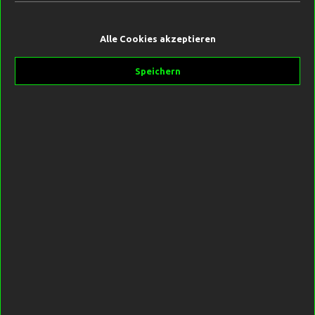
Alle Cookies akzeptieren
19,99 €*
Speichern
Preise inkl. MwSt. zzgl. Versandkosten
Sofort verfügbar, Lieferzeit 3-4 Wochen
Größe
L
M
In den Warenkorb
Produktnummer:
SW10202.2
Hersteller:
Forge Tackle
Beschreibung