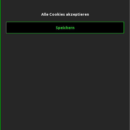
Alle Cookies akzeptieren
5,99 €*
Speichern
Preise inkl. MwSt. zzgl. Versandkosten
Sofort verfügbar, Lieferzeit 2-5 Tage
Größe
1
1/0
2
4
6
8
In den Warenkorb
Produktnummer:
SW10165.1
Hersteller:
Forge Tackle
Beschreibung