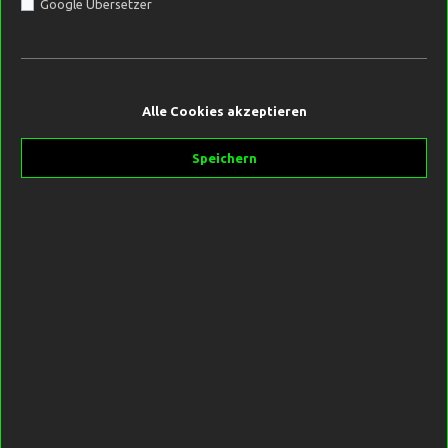
Google Übersetzer
7,99 €*
Alle Cookies akzeptieren
Inhalt:
0.1 Kilogramm
(79,90 €* / 1 Kilogramm)
Preise inkl. MwSt. zzgl. Versandkosten
Speichern
Sofort verfügbar, Lieferzeit 2-5 Tage
In den Warenkorb
Produktnummer:
SW10077
Hersteller:
Black Label Baits
Beschreibung
Nach einer ausgiebigen Testphase, konnten wir das Maximum
an Milchpulver, Tigernussmehl und geröstetem Hanf für euch in