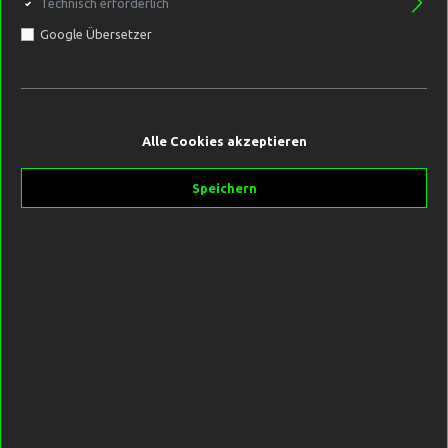
Technisch erforderlich
Google Übersetzer
7,99 €*
Inhalt:
0.04 Kilogramm
(199,75 €* / 1 Kilogramm)
Preise inkl. MwSt. zzgl. Versandkosten
Alle Cookies akzeptieren
Sofort verfügbar, Lieferzeit 2-5 Tage
Speichern
Sorte
Black Currant
Burning Sun
Commander Krill
Crazy Lemon
Drunken Monkey
Fruity Thrill
Gorilla Banana
Great Garlic
Grilled Kangaroo
Inzztant Liver
Inzztant Tuna
Kingdom Orange
Milky Maple
Monkey Shit
Monster Crab
Neutral
Only Scopex
Red Squid
Scoberry
Sweet Corn