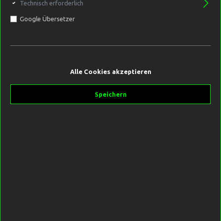
Technisch erforderlich
Google Übersetzer
9,99 €*
Inhalt:
0.08 Kilogramm
(124,88 €* / 1 Kilogramm)
Preise inkl. MwSt. zzgl. Versandkosten
Alle Cookies akzeptieren
1 Bewertung
Speichern
Sofort verfügbar, Lieferzeit 1-3 Tage
Sorte
Black Currant
Burning Sun
Commander Krill
Crazy Lemon
Drunken Monkey
Fruity Thrill
Gorilla Banana
Great Garlic
Grilled Kangaroo
Inzztant Liver
Inzztant Tuna
Kingdom Orange
Milky Maple
Monkey Shit
Monster Crab
Neutral