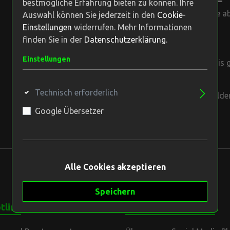
bestmögliche Erfahrung bieten zu können. Ihre
Die Lieferadresse weicht von der Rechnungsadresse ab
Auswahl können Sie jederzeit in den
Cookie-
Einstellungen
widerrufen. Mehr Informationen
finden Sie in der
Datenschutzerklärung
.
rmittel
Endstuff
Datenschutz
Einstellungen
Ich habe die
Datenschutzbestimmungen
zur Kenntnis
einverstanden. *
Technisch erforderlich
Die mit einem Stern (*) markierten Felder sind Pflichtfelder
Google Übersetzer
Alle Cookies akzeptieren
Speichern
tline
Unsere Communities