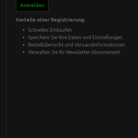
Anmelden
Vorteile einer Registrierung:
Boilie Mixe
Clothing
Schnelles Einkaufen
Heads
Speichern Sie Ihre Daten und Einstellungen.
Accesso
Bestellübersicht und Versandinformationen
T-Shirts
Verwalten Sie Ihr Newsletter-Abonnement
Hoodies
Pullover
Hosen
Jacken/ 