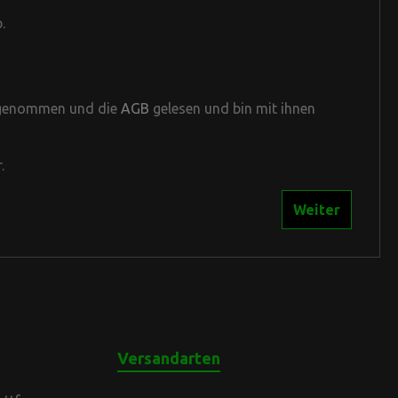
Matten/ Schlingen
.
Schlafsäcke/ Decken
PVA Hydrospol
System
 genommen und die
AGB
gelesen und bin mit ihnen
Bags
Ersatz / Zubehör
.
Weiter
Versandarten