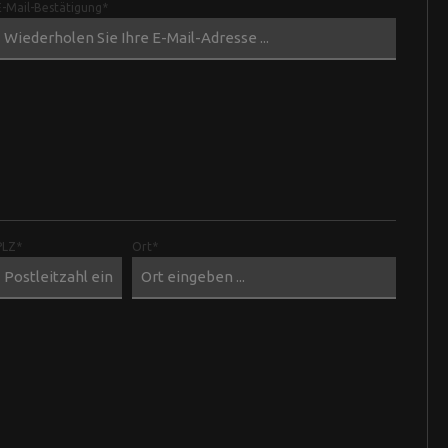
E-Mail-Bestätigung*
Flavour
Forge
Tools
Kleinteile
Ruten
EVA-Bags
Taschen
PLZ*
Ort*
Kescher
Rod Pods/ Rutenhalter
Bissanzeiger
Futterkellen/ Wurfrohre
Haken
PVA