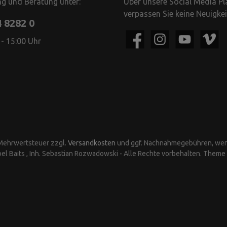
g und Beratung unter:
Über unsere Social Media P
verpassen Sie keine Neuigke
4 8282 0
 - 15:00 Uhr
. Mehrwertsteuer zzgl.
Versandkosten
und ggf. Nachnahmegebühren, wen
el Baits , Inh. Sebastian Rozwadowski - Alle Rechte vorbehalten. Theme