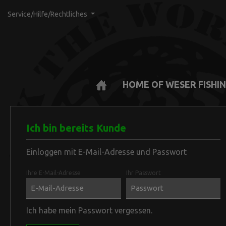
Service/Hilfe/Rechtliches
HOME OF WESER FISHI
Zur Kategorie Über uns
Zur Kategorie Storys
Zur Kategorie How to use
Zur Kategorie Produkte
Ich bin bereits Kunde
Team Deutschland
Dennis Kern | Kroatien
Milky Way
Boilies
Team Italy
Seafood S
Freezer
Einloggen mit E-Mail-Adresse und Passwort
Gammarus Plus
Pellets
Krill Plus
Pop Up's
Ihre E-Mail-Adresse
Ihr Passwort
Monster 
SHF
Stix Mix Kri
Mini-Mon
UV-Mons
Ich habe mein Passwort vergessen.
Mini UV